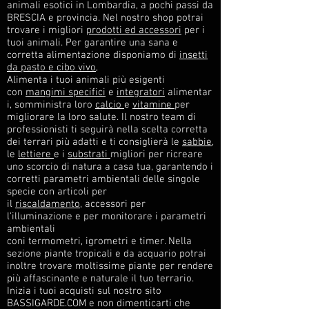
animali esotici in Lombardia, a pochi passi da
BRESCIA e provincia. Nel nostro shop potrai
trovare i migliori
prodotti ed accessori
per i
tuoi animali. Per garantire una sana e
corretta alimentazione disponiamo di
insetti
da pasto e cibo vivo
,
Alimenta i tuoi animali più esigenti
con
mangimi specifici
e
integratori
alimentar
i, somministra loro
calcio
e
vitamine
per
migliorare la loro salute. Il nostro team di
professionisti ti seguirà nella scelta corretta
dei terrari più adatti e ti consiglierà le
sabbie
,
le
lettiere
e i
substrati
migliori per ricreare
uno scorcio di natura a casa tua, garantendo i
corretti parametri ambientali delle singole
specie con articoli per
il
riscaldamento
, accessori per
l'illuminazione e per monitorare i parametri
ambientali
coni termometri, igrometri e timer. Nella
sezione piante tropicali e da acquario potrai
inoltre trovare moltissime piante per rendere
più affascinante e naturale il tuo terrario.
Inizia i tuoi acquisti sul nostro sito
BASSIGARDE.COM e non dimenticarti che