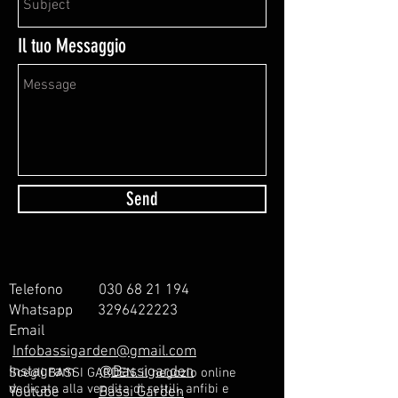
Il tuo Messaggio
Send
Telefono
030 68 21 194
Whatsapp
3296422223
Email
Infobassigarden@gmail.com
Instagram
@Bassigarden
Scegli BASSI GARDEN, il negozio online
dedicato alla vendita di rettili, anfibi e
Youtube
Bassi Garden