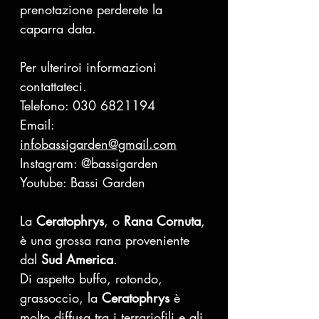
prenotazione perderete la
caparra data.
Per ulteriroi informazioni
contattateci.
Telefono: 030 6821194
Email:
infobassigarden@gmail.com
Instagram: @bassigarden
Youtube: Bassi Garden
La
Ceratophrys
, o
Rana Cornuta
,
è una grossa rana proveniente
dal
Sud America
.
Di aspetto buffo, rotondo,
grassoccio, la
Ceratophrys
è
molto diffusa tra i terrariofili e gli