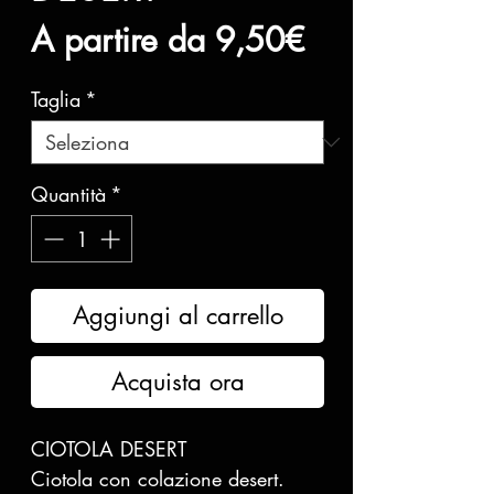
Prezzo
A partire da
9,50€
scontato
Taglia
*
Quantità
*
Aggiungi al carrello
Acquista ora
CIOTOLA DESERT
Ciotola con colazione desert.