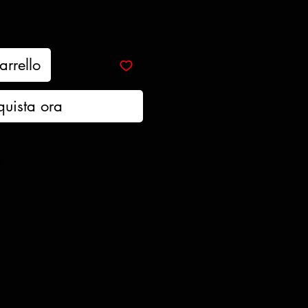
arrello
quista ora