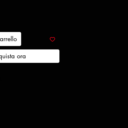
arrello
quista ora