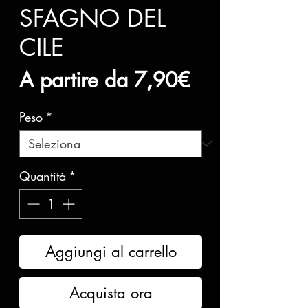
SFAGNO DEL
CILE
Prezzo
A partire da
7,90€
scontato
Peso
*
Quantità
*
Aggiungi al carrello
Acquista ora