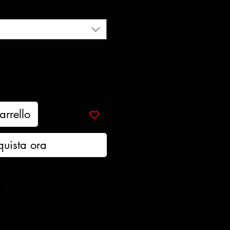
scontato
arrello
quista ora