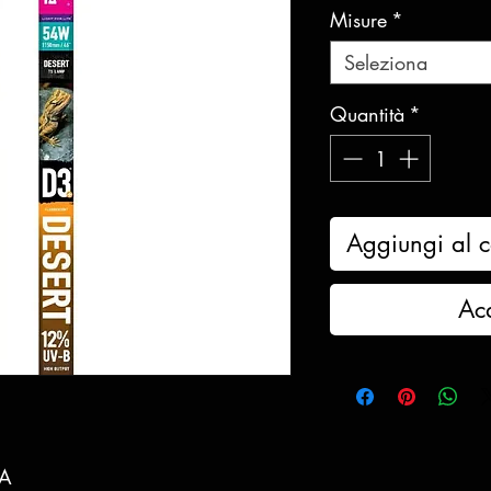
Misure
*
Seleziona
Quantità
*
Aggiungi al c
Ac
IA