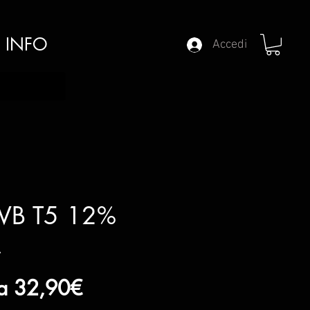
INFO
Accedi
B T5 12%
A
Prezzo
da
32,90€