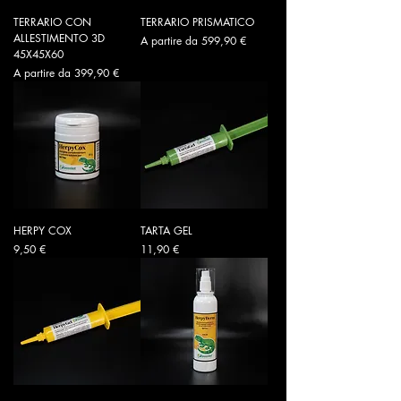
TERRARIO CON
TERRARIO PRISMATICO
ALLESTIMENTO 3D
Prezzo scontato
A partire da
599,90 €
45X45X60
Prezzo scontato
A partire da
399,90 €
HERPY COX
TARTA GEL
Prezzo
Prezzo
9,50 €
11,90 €