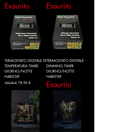
Esaurito
Esaurito
TERMOSTATO DIGITALE DI
TERMOSTATO DIGITALE
TEMPERATURA TIMER
DIMMING TIMER
GIORNO/NOTTE
GIORNO/NOTTE
HABISTAT
HABISTAT
Prezzo regolare
Prezzo scontato
Esaurito
78,96 €
103,90 €