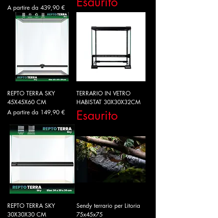
Esaurito
Prezzo scontato
A partire da
439,90 €
REPTO TERRA SKY
TERRARIO IN VETRO
45X45X60 CM
HABISTAT 30X30X32CM
Prezzo scontato
Esaurito
A partire da
149,90 €
REPTO TERRA SKY
Sendy terrario per Litoria
30X30X30 CM
75x45x75