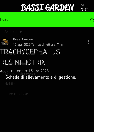
BASSI GARDEN
ME
NU
Post
Articoli
Bassi Garden
Articoli
13 apr 2023
Tempo di lettura: 7 min
TRACHYCEPHALUS
Schede di Allevamento
RESINIFICTRIX
Alimentazione
Aggiornamento:
15 apr 2023
Articoli Interessanti
Scheda di allevamento e di gestione.
Habitat
Illuminazione