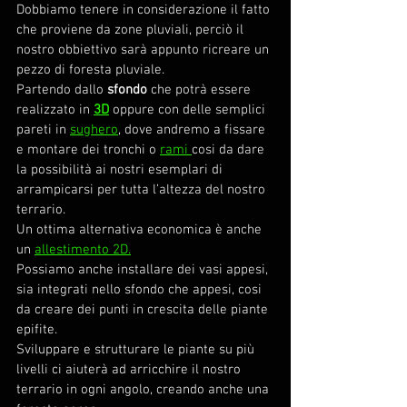
Dobbiamo tenere in considerazione il fatto 
che proviene da zone pluviali, perciò il 
nostro obbiettivo sarà appunto ricreare un 
pezzo di foresta pluviale.
Partendo dallo 
sfondo
 che potrà essere 
realizzato in 
3D
 oppure con delle semplici 
pareti in 
sughero
, dove andremo a fissare 
e montare dei tronchi o 
rami 
cosi da dare 
la possibilità ai nostri esemplari di 
arrampicarsi per tutta l’altezza del nostro 
terrario.
Un ottima alternativa economica è anche 
un 
allestimento 2D.
Possiamo anche installare dei vasi appesi, 
sia integrati nello sfondo che appesi, cosi 
da creare dei punti in crescita delle piante 
epifite.
Sviluppare e strutturare le piante su più 
livelli ci aiuterà ad arricchire il nostro 
terrario in ogni angolo, creando anche una 