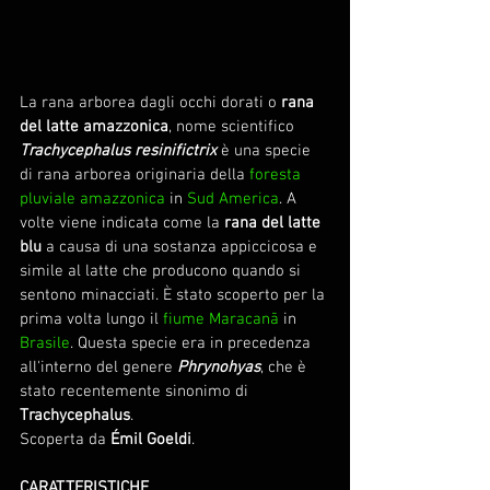
La rana arborea dagli occhi dorati o 
rana 
del latte amazzonica
, nome scientifico
Trachycephalus resinifictrix
 è una specie 
di rana arborea originaria della 
foresta 
pluviale amazzonica
in
Sud America
. A 
volte viene indicata come la 
rana del latte 
blu 
a causa di una sostanza appiccicosa e 
simile al latte che producono quando si 
sentono minacciati. È stato scoperto per la 
prima volta lungo il 
fiume Maracanã
in 
Brasile
. Questa specie era in precedenza 
all'interno del genere 
Phrynohyas
, che è 
stato recentemente sinonimo di 
Trachycephalus
.
Scoperta da 
Émil Goeldi
.
CARATTERISTICHE