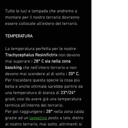
Tutte le luci e lampada che andremo a 
montare per il nostro terrario dovranno 
essere collocate all’estero del terrario.
TEMPERATURA
La temperatura perfetta per le nostre 
Trachycephalus Resinifictrix
 non devono 
mai superare i 
28° C sia nella zona 
bascking
 che nell’intero terrario e non 
devono mai scendere al di sotto i 
20° C. 
Per riscaldare questa specie la cosa più 
bella e anche ottimale sarebbe partire da 
una temperatura di stanza di 
23°/24°
gradi, cosi da avere già una temperatura 
termica all’interno del terrario.
Per poi raggiungere i 
28°
 nella zona calda 
grazie ad un 
tappetino
 posto a lato, dietro 
al nostro terrario, mai sotto, altrimenti si 