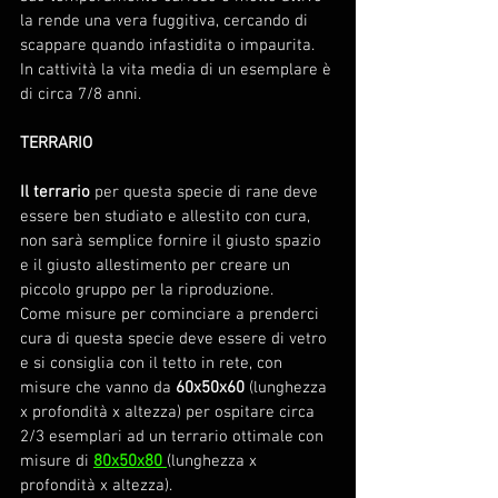
la rende una vera fuggitiva, cercando di 
scappare quando infastidita o impaurita. 
In cattività la vita media di un esemplare è 
di circa 7/8 anni.
TERRARIO
Il terrario
 per questa specie di rane deve 
essere ben studiato e allestito con cura, 
non sarà semplice fornire il giusto spazio 
e il giusto allestimento per creare un 
piccolo gruppo per la riproduzione.
Come misure per cominciare a prenderci 
cura di questa specie deve essere di vetro 
e si consiglia con il tetto in rete, con 
misure che vanno da 
60x50x60
 (lunghezza 
x profondità x altezza) per ospitare circa 
2/3 esemplari ad un terrario ottimale con 
misure di 
80x50x80
(lunghezza x 
profondità x altezza).