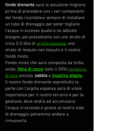
fondo drenante
 sarà la soluzione migliore, 
prima di procedere con i vari componenti 
del fondo ricordatevi sempre di installare 
un tubo di drenaggio per poter togliere 
l’acqua in eccesso qualora ne abbiate 
bisogno, poi precediamo con uno strato di 
circa 2/3 dita di 
argilla espansa
, uno 
strato di tessuto non tessuto e il nostro 
fondo misto.
Fondo misto che sarà composta da torba 
acida,
fibra di cocco
 (solo il 20%) 
corteccia 
di pino
 piccola, 
sabbia
 e
muschio sfagno
.
Il nostro fondo drenante soprattutto la 
parte con l’argilla espansa sarà di vitale 
importanza per il nostro terrario e per la 
gestione, dove andrà ad accumularsi 
l’acqua in eccesso e grazie al nostro tubo 
di drenaggio potremmo andare a 
rimuoverla.