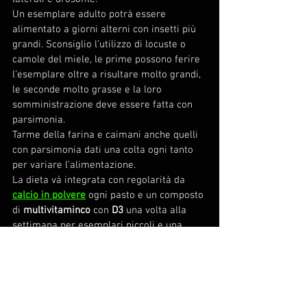
Un esemplare adulto potrà essere 
alimentato a giorni alterni con insetti più 
grandi. Sconsiglio l’utilizzo di locuste o 
camole del miele, le prime possono ferire 
l’esemplare oltre a risultare molto grandi, 
le seconde molto grasse e la loro 
somministrazione deve essere fatta con 
parsimonia.
Tarme della farina e caimani anche quelli 
con parsimonia dati una colta ogni tanto 
per variare l’alimentazione.
La dieta và integrata con regolarità da 
calcio in polvere
 ogni pasto e un composto 
di 
multivitaminco
 con 
D3
 una volta alla 
settimana per esemplari piccoli e una 
volta ogni 
15/20
 giorni per gli esemplari 
più adulti.