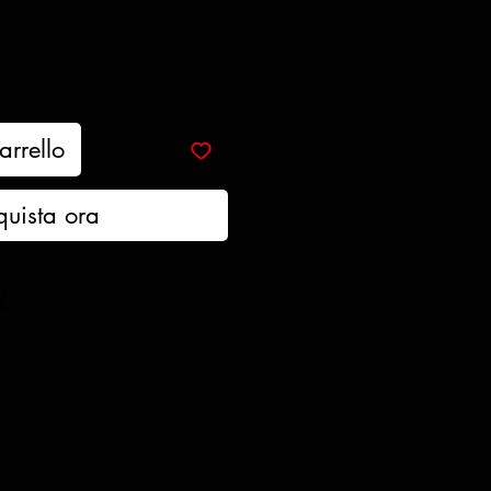
arrello
quista ora